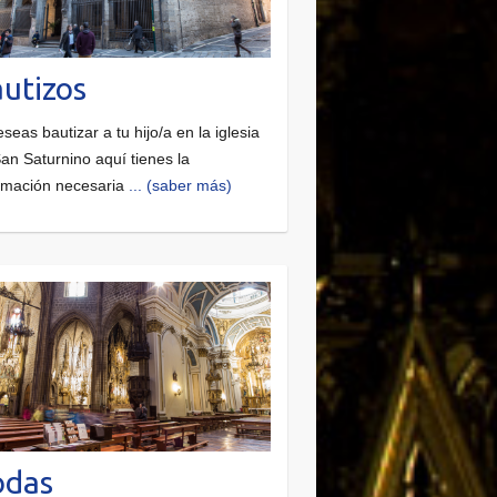
utizos
eseas bautizar a tu hijo/a en la iglesia
an Saturnino aquí tienes la
rmación necesaria
... (saber más)
odas