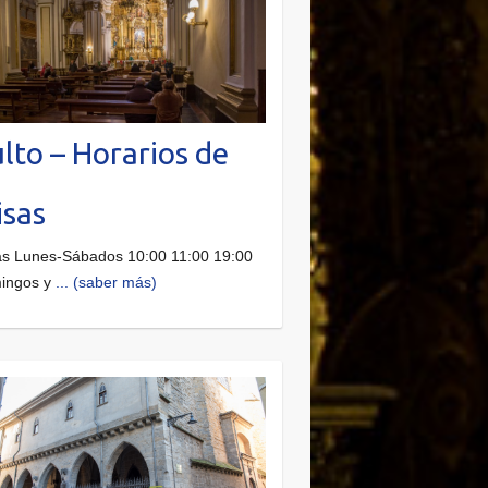
lto – Horarios de
sas
s Lunes-Sábados 10:00 11:00 19:00
ingos y
... (saber más)