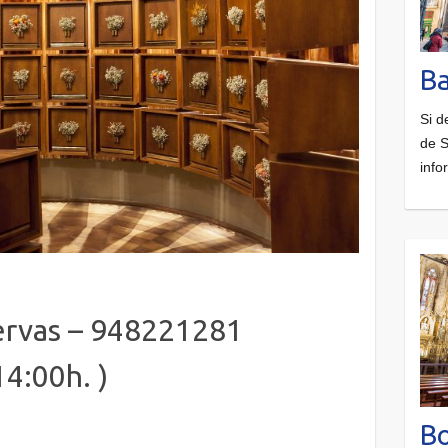
Ba
Si d
de S
info
ervas – 948221281
00h. )
B