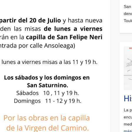
San 
deno
Toul
Hi
La p
encu
medi
más