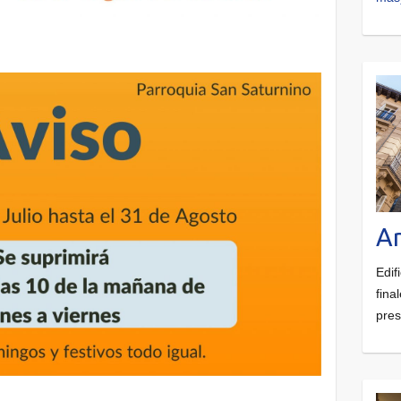
Ar
Edif
final
pre