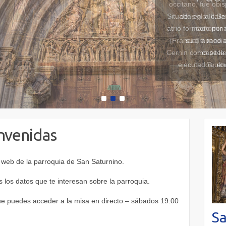
occitano, fue obi
del siglo III.
Sa
denomina
(Francia) a mediad
Cernin como se le
Toulou
1
2
3
nvenidas
 web de la parroquia de San Saturnino.
 los datos que te interesan sobre la parroquia.
 puedes acceder a la misa en directo – sábados 19:00
Sa