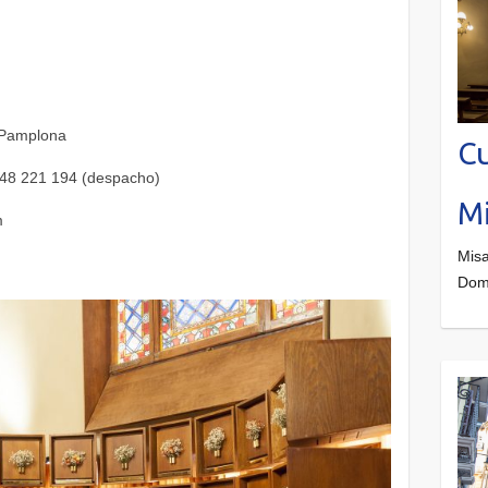
 Pamplona
Cu
 948 221 194 (despacho)
Mi
m
Misa
Dom