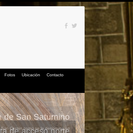
Fotos
Ubicación
Contacto
a de San Saturnino
o San Cernin como se le denomina en