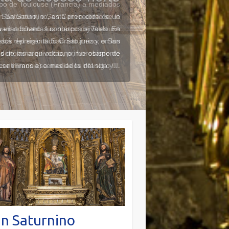
spo de Toulouse (Francia) a mediados
n Saturnino, o San Cernin como se le
 en occitano, fue obispo de Toulouse
os del siglo III.
San Saturnino, o San
 denomina en occitano, fue obispo de
se (Francia) a mediados del siglo III.
n Saturnino