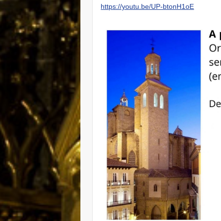
https://youtu.be/UP-btonH1oE