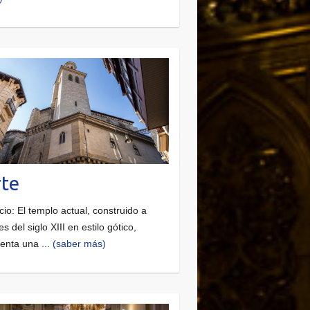
te
icio: El templo actual, construido a
es del siglo XIII en estilo gótico,
senta una
... (saber más)