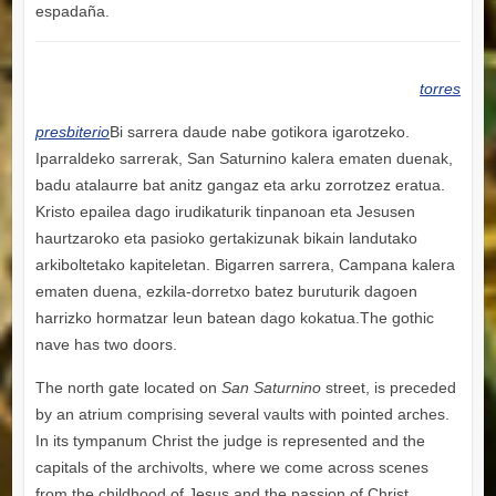
espadaña.
torres
presbiterio
Bi sarrera daude nabe gotikora igarotzeko.
Iparraldeko sarrerak, San Saturnino kalera ematen duenak,
badu atalaurre bat anitz gangaz eta arku zorrotzez eratua.
Kristo epailea dago irudikaturik tinpanoan eta Jesusen
haurtzaroko eta pasioko gertakizunak bikain landutako
arkiboltetako kapiteletan. Bigarren sarrera, Campana kalera
ematen duena, ezkila-dorretxo batez buruturik dagoen
harrizko hormatzar leun batean dago kokatua.
The gothic
nave has two doors.
The north gate located on
San Saturnino
street, is preceded
by an atrium comprising several vaults with pointed arches.
In its tympanum Christ the judge is represented and the
capitals of the archivolts, where we come across scenes
from the childhood of Jesus and the passion of Christ,