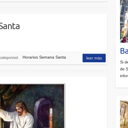
Santa
Ba
Horarios Semana Santa
categorized
leer más
Si d
de S
info