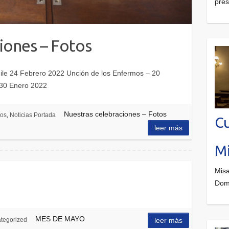
pre
iones – Fotos
ile 24 Febrero 2022 Unción de los Enfermos – 20
30 Enero 2022
Nuestras celebraciones – Fotos
tos
,
Noticias Portada
Cu
leer más
Mi
Misa
Dom
MES DE MAYO
tegorized
leer más