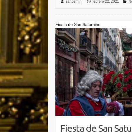
sancernin
febrero 22, 2021
No
Fiesta de San Saturnino
Fiesta de San Sat