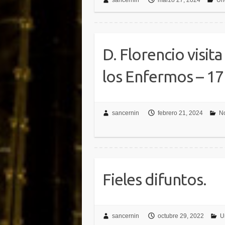
sancernin
marzo 27, 2024
Un
D. Florencio visit
los Enfermos – 1
sancernin
febrero 21, 2024
No
Fieles difuntos.
sancernin
octubre 29, 2022
U