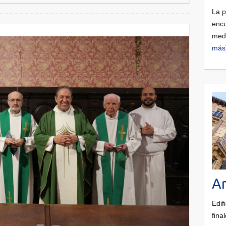
La p
encu
medi
más
Ar
Edif
final