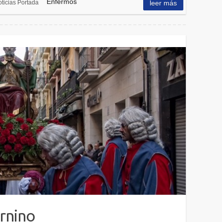
Enfermos
ticias Portada
leer más
urnino